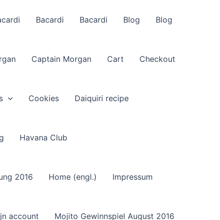
acardi
Bacardi
Bacardi
Blog
Blog
rgan
Captain Morgan
Cart
Checkout
s
Cookies
Daiquiri recipe
g
Havana Club
sung 2016
Home (engl.)
Impressum
jn account
Mojito Gewinnspiel August 2016