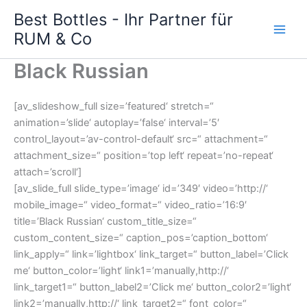
Zum
Best Bottles - Ihr Partner für
Inhalt
RUM & Co
Main
springen
Men
Black Russian
[av_slideshow_full size=’featured‘ stretch=“
animation=’slide‘ autoplay=’false‘ interval=’5′
control_layout=’av-control-default‘ src=“ attachment=“
attachment_size=“ position=’top left‘ repeat=’no-repeat‘
attach=’scroll‘]
[av_slide_full slide_type=’image‘ id=’349′ video=’http://‘
mobile_image=“ video_format=“ video_ratio=’16:9′
title=’Black Russian‘ custom_title_size=“
custom_content_size=“ caption_pos=’caption_bottom‘
link_apply=“ link=’lightbox‘ link_target=“ button_label=’Click
me‘ button_color=’light‘ link1=’manually,http://‘
link_target1=“ button_label2=’Click me‘ button_color2=’light‘
link2=’manually,http://‘ link_target2=“ font_color=“