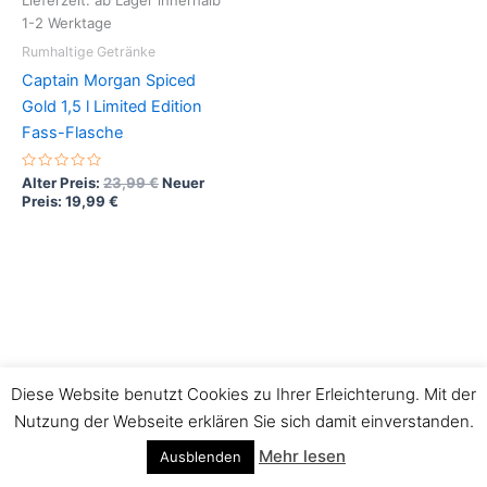
Lieferzeit: ab Lager innerhalb
1-2 Werktage
Rumhaltige Getränke
Captain Morgan Spiced
Gold 1,5 l Limited Edition
Fass-Flasche
B
Alter Preis:
23,99
€
Neuer
e
Preis:
19,99
€
w
e
r
t
e
t
m
i
t
0
v
o
n
5
Diese Website benutzt Cookies zu Ihrer Erleichterung. Mit der
Copyright © 2026 Best Bottles - Ihr Partner für RUM & Co |
Nutzung der Webseite erklären Sie sich damit einverstanden.
Präsentiert von
Astra-WordPress-Theme
Mehr lesen
Ausblenden