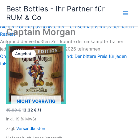
Zum
Seine Vergleiche mit Gold sind so vertraut, dass viele es im
Best Bottles - Ihr Partner für
Inhalt
gleichen Licht sehen, als Wertaufbewahrungsmittel, keine
RUM & Co
Main
springen
Transaktionswährung.
Die neue online casino liste neu – ein Schnappschuss der harten
Men
Captain Morgan
Realität
Aufgrund der verbüßten Zeit könnte der umkämpfte Trainer
jedoch an den Belmont Stakes 2026 teilnehmen.
Angebot!
Online Slots Echtgeld Deutschland: Der bittere Preis für jeden
falschen Spin
NICHT VORRÄTIG
15,99
€
13,32
€
/
l
inkl. 19 % MwSt.
zzgl.
Versandkosten