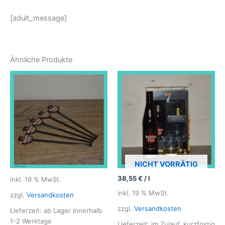
[adult_message]
Ähnliche Produkte
NICHT VORRÄTIG
38,55
€
/
l
inkl. 19 % MwSt.
inkl. 19 % MwSt.
zzgl.
Versandkosten
zzgl.
Versandkosten
Lieferzeit: ab Lager innerhalb
1-2 Werktage
Lieferzeit: im Zulauf. kurzfristig