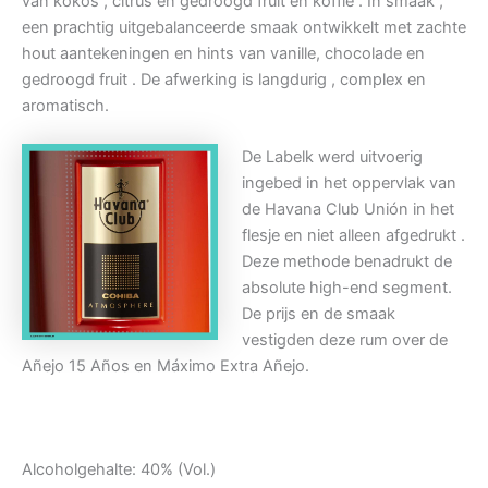
van kokos , citrus en gedroogd fruit en koffie . In smaak ,
een prachtig uitgebalanceerde smaak ontwikkelt met zachte
hout aantekeningen en hints van vanille, chocolade en
gedroogd fruit . De afwerking is langdurig , complex en
aromatisch.
De Labelk werd uitvoerig
ingebed in het oppervlak van
de Havana Club Unión in het
flesje en niet alleen afgedrukt .
Deze methode benadrukt de
absolute high-end segment.
De prijs en de smaak
vestigden deze rum over de
Añejo 15 Años en Máximo Extra Añejo.
Alcoholgehalte: 40% (Vol.)