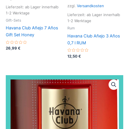
zzgl.
Versandkosten
Lieferzeit: ab Lager innerhalb
1-2 Werktage
Lieferzeit: ab Lager innerhalb
Gift-Sets
1-2 Werktage
Havana Club Añejo 7 Años
Rum
Gift Set Honey
Havana Club Añejo 3 Años
0,7 l RUM
B
26,99
€
e
w
B
12,50
€
e
e
r
w
t
e
e
r
t
t
m
e
i
t
t
m
0
i
v
t
o
0
n
v
5
o
n
5