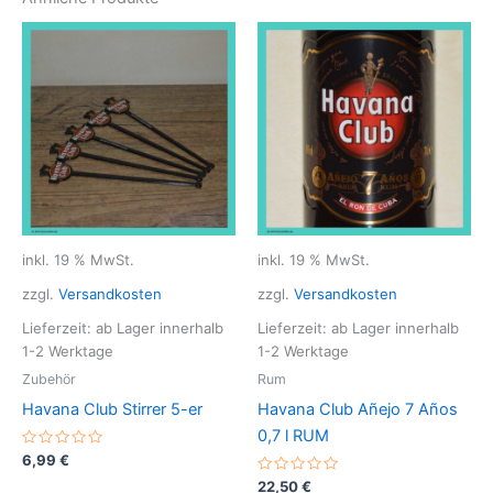
inkl. 19 % MwSt.
inkl. 19 % MwSt.
zzgl.
Versandkosten
zzgl.
Versandkosten
Lieferzeit: ab Lager innerhalb
Lieferzeit: ab Lager innerhalb
1-2 Werktage
1-2 Werktage
Zubehör
Rum
Havana Club Stirrer 5-er
Havana Club Añejo 7 Años
0,7 l RUM
B
6,99
€
e
w
B
22,50
€