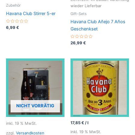
Zubehör
wieder Lieferbar
Havana Club Stirrer 5-er
Gift-Sets
Havana Club Añejo 7 Años
B
6,99
€
Geschenkset
e
w
e
r
B
26,99
€
t
e
e
w
t
e
m
r
i
t
t
e
0
t
v
m
o
i
n
t
5
0
v
o
n
5
NICHT VORRÄTIG
17,85
€
/
l
inkl. 19 % MwSt.
inkl. 19 % MwSt.
zzgl.
Versandkosten