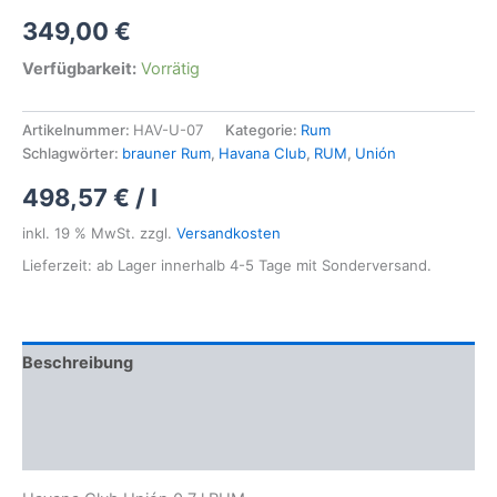
Bewertet
1
349,00
€
mit
5.00
von 5,
basierend
Verfügbarkeit:
Vorrätig
auf
Kundenbewertung
Artikelnummer:
HAV-U-07
Kategorie:
Rum
Schlagwörter:
brauner Rum
,
Havana Club
,
RUM
,
Unión
498,57
€
/
l
inkl. 19 % MwSt.
zzgl.
Versandkosten
Lieferzeit: ab Lager innerhalb 4-5 Tage mit Sonderversand.
Beschreibung
Zusätzliche Informationen
Bewertungen (1)