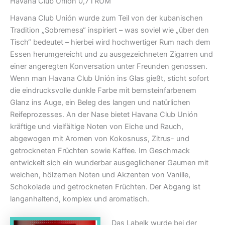
Havana Club Unión 0,7 l RUM
Havana Club Unión wurde zum Teil von der kubanischen
Tradition „Sobremesa“ inspiriert – was soviel wie „über den
Tisch“ bedeutet – hierbei wird hochwertiger Rum nach dem
Essen herumgereicht und zu ausgezeichneten Zigarren und
einer angeregten Konversation unter Freunden genossen.
Wenn man Havana Club Unión ins Glas gießt, sticht sofort
die eindrucksvolle dunkle Farbe mit bernsteinfarbenem
Glanz ins Auge, ein Beleg des langen und natürlichen
Reifeprozesses. An der Nase bietet Havana Club Unión
kräftige und vielfältige Noten von Eiche und Rauch,
abgewogen mit Aromen von Kokosnuss, Zitrus- und
getrockneten Früchten sowie Kaffee. Im Geschmack
entwickelt sich ein wunderbar ausgeglichener Gaumen mit
weichen, hölzernen Noten und Akzenten von Vanille,
Schokolade und getrockneten Früchten. Der Abgang ist
langanhaltend, komplex und aromatisch.
Das Labelk wurde bei der