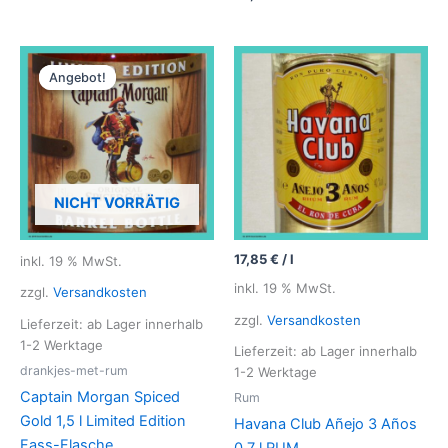
e
e
r
w
t
e
e
r
t
t
m
e
i
t
Angebot!
Angebot!
t
m
0
i
v
t
o
0
n
v
5
o
n
5
NICHT VORRÄTIG
17,85
€
/
l
inkl. 19 % MwSt.
inkl. 19 % MwSt.
zzgl.
Versandkosten
zzgl.
Versandkosten
Lieferzeit: ab Lager innerhalb
1-2 Werktage
Lieferzeit: ab Lager innerhalb
drankjes-met-rum
1-2 Werktage
Captain Morgan Spiced
Rum
Gold 1,5 l Limited Edition
Havana Club Añejo 3 Años
Fass-Flasche