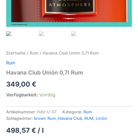
Startseite
/
Rum
/ Havana Club Unión 0,7l Rum
Rum
Havana Club Unión 0,7l Rum
349,00
€
Verfügbarkeit:
Vorrätig
Artikelnummer:
HAV-U-07
Kategorie:
Rum
Schlagwörter:
brown Rum
,
Havana Club
,
RUM
,
Unión
498,57
€
/
l