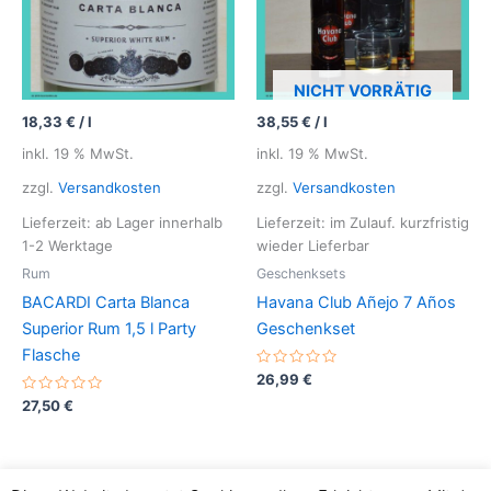
n
n
5
5
NICHT VORRÄTIG
18,33
€
/
l
38,55
€
/
l
inkl. 19 % MwSt.
inkl. 19 % MwSt.
zzgl.
Versandkosten
zzgl.
Versandkosten
Lieferzeit: ab Lager innerhalb
Lieferzeit: im Zulauf. kurzfristig
1-2 Werktage
wieder Lieferbar
Rum
Geschenksets
BACARDI Carta Blanca
Havana Club Añejo 7 Años
Superior Rum 1,5 l Party
Geschenkset
Flasche
B
26,99
€
e
B
w
27,50
€
e
e
w
r
e
t
r
e
t
t
e
m