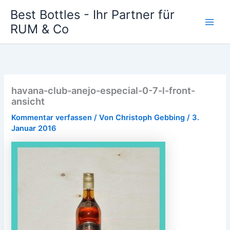
Zum
Best Bottles - Ihr Partner für
Inhalt
RUM & Co
Main
springen
Men
havana-club-anejo-especial-0-7-l-front-
ansicht
Kommentar verfassen
/ Von
Christoph Gebbing
/
3.
Januar 2016