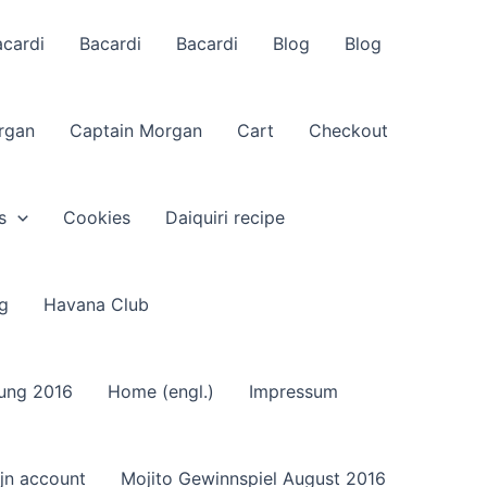
acardi
Bacardi
Bacardi
Blog
Blog
rgan
Captain Morgan
Cart
Checkout
s
Cookies
Daiquiri recipe
g
Havana Club
sung 2016
Home (engl.)
Impressum
jn account
Mojito Gewinnspiel August 2016