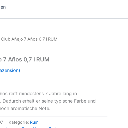
ten
 Club Añejo 7 Años 0,7 l RUM
 7 Años 0,7 l RUM
ezension)
os reift mindestens 7 Jahre lang in
. Dadurch erhält er seine typische Farbe und
nnoch aromatische Note.
07
Kategorie:
Rum