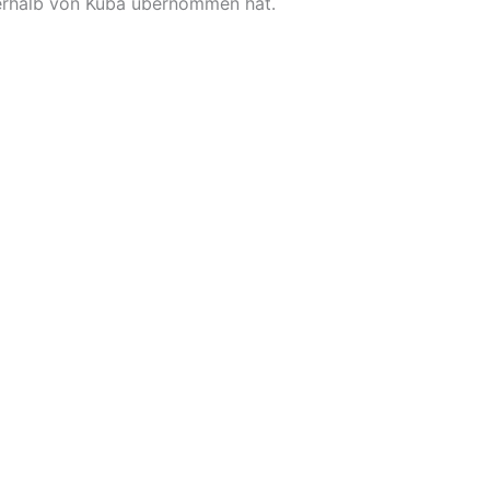
ßerhalb von Kuba übernommen hat.