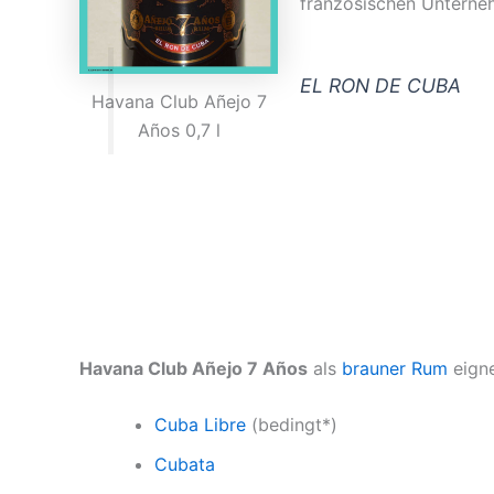
französischen Unterne
EL RON DE CUBA
Havana Club Añejo 7
Años 0,7 l
Havana Club Añejo 7 Años
als
brauner Rum
eign
Cuba Libre
(bedingt*)
Cubata