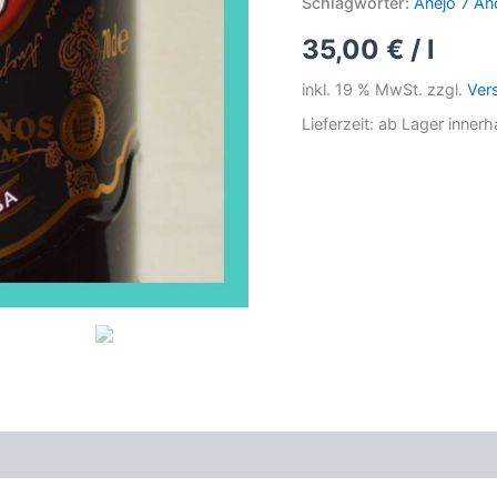
Schlagwörter:
Añejo 7 Añ
35,00
€
/
l
inkl. 19 % MwSt.
zzgl.
Ver
Lieferzeit: ab Lager inner
wertungen (1)