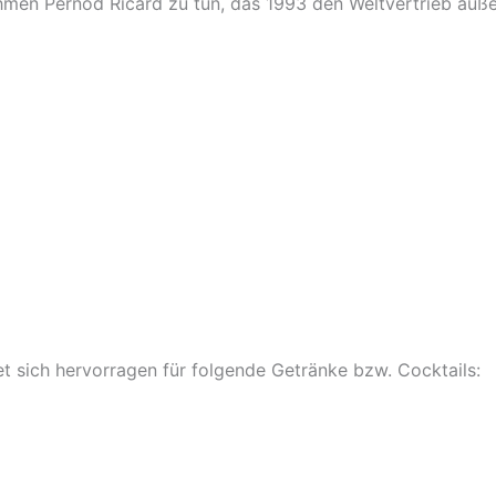
hmen Pernod Ricard zu tun, das 1993 den Weltvertrieb au
et sich hervorragen für folgende Getränke bzw. Cocktails: