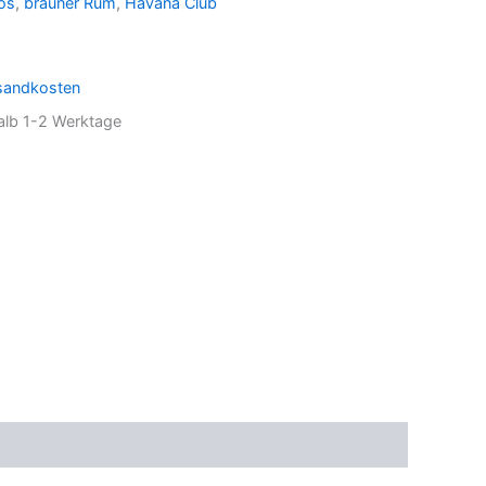
os
,
brauner Rum
,
Havana Club
sandkosten
halb 1-2 Werktage