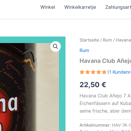
Winkel
Winkelkarretje
Zahlungsar
Startseite
/
Rum
/ Havana
Rum
Havana Club Añejo
(
1
Kundenr
Bewertet
1
22,50
€
mit
5.00
von 5,
basierend
Havana Club Añejo 7 Añ
auf
Kundenbewertung
Eichenfässern auf Kuba
seine frische, aber de
Artikelnummer:
HAV-7A-