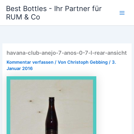
Zum
Best Bottles - Ihr Partner für
Inhalt
RUM & Co
Main
springen
Men
havana-club-anejo-7-anos-0-7-l-rear-ansicht
Kommentar verfassen
/ Von
Christoph Gebbing
/
3.
Januar 2016