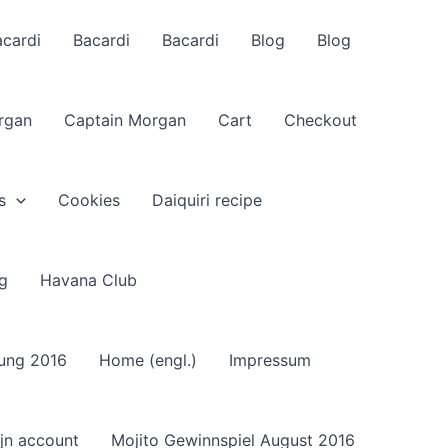
acardi
Bacardi
Bacardi
Blog
Blog
rgan
Captain Morgan
Cart
Checkout
s
Cookies
Daiquiri recipe
g
Havana Club
sung 2016
Home (engl.)
Impressum
jn account
Mojito Gewinnspiel August 2016