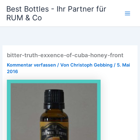
Zum
Best Bottles - Ihr Partner für
Inhalt
RUM & Co
Main
springen
Men
bitter-truth-exxence-of-cuba-honey-front
Kommentar verfassen
/ Von
Christoph Gebbing
/
5. Mai
2016