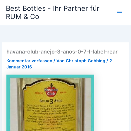
Zum
Best Bottles - Ihr Partner für
Inhalt
RUM & Co
Main
springen
Men
havana-club-anejo-3-anos-0-7-l-label-rear
Kommentar verfassen
/ Von
Christoph Gebbing
/
2.
Januar 2016