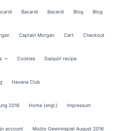
acardi
Bacardi
Bacardi
Blog
Blog
rgan
Captain Morgan
Cart
Checkout
s
Cookies
Daiquiri recipe
g
Havana Club
sung 2016
Home (engl.)
Impressum
jn account
Mojito Gewinnspiel August 2016